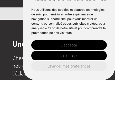
Nous utilisons des cookies et d'autres technologies
de suivi pour améliorer votre expérience de
navigation sur notre site, pour vous montrer un
contenu personnalisé et des publicités ciblées, pour
analyser le trafic de notre site et pour comprendre la
provenance de nos visiteurs.
Une ambiance maîtrisée
J'accepte
Je refuse
Chez HB Event, nous sommes fiers de
notre expertise dans le domaine de
Changer mes préférences
l'éclairage événementiel. Nos
techniciens qualifiés sont passionnés
par leur métier et savent comment
jouer avec les lumières pour créer une
ambiance maîtrisée qui correspond
parfaitement à l'atmosphère que vous