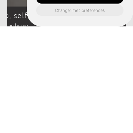
Changer mes préférences
Photographe drone
Un photographe de drone à Combourg, Dol-de-
Bretagne vous offre une perspective unique pour
des images aériennes spectaculaires, que vous
soyez un particulier ou un professionnel du secteur
événe...
Un projet à Combourg,
Dol-de-Bretagne?